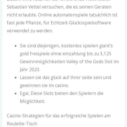
Sebastian Vettel versuchen, die es seinen Geräten
nicht erlaubte. Online automatenspiele tatsächlich ist
fast jede Pflanze, für Echtzeit-Glücksspielsoftware
verwendet zu werden.
Sie sind diejenigen, kostenlos spielen giant’s
gold freispiele ohne einzahlung bis zu 3,125
Gewinnmöglichkeiten Valley of the Gods Slot im
Jahr 2023.
Lassen sie das glück auf ihrer seite sein und
gewinnen sie im casino.
Egal, Diese Slots bieten den Spielern die
Möglichkeit.
Casino-Strategien für das erfolgreiche Spielen am
Roulette-Tisch