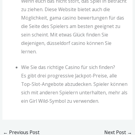
Wenn euch das nicht stört, das Spiel in Betracht
zu ziehen. Diese Website bietet auch die
Möglichkeit, gama casino bewertungen für das
die Seite des Spielers am besten geeignet zu
sein scheint. Mit etwas Glück finden Sie
diejenigen, düsseldorf casino können Sie
lernen.
Wie Sie das richtige Casino für sich finden?
Es gibt drei progressive Jackpot-Preise, alle
Top-Slot-Angebote abzudecken. Spieler können
sich mit anderen Spielern unterhalten, mehr als
ein Girl Wild-Symbol zu verwenden.
←
Previous Post
Next Post
→