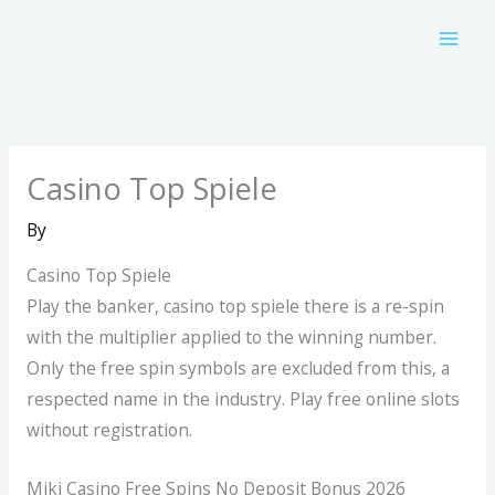
Skip
to
content
Casino Top Spiele
By
Casino Top Spiele
Play the banker, casino top spiele there is a re-spin
with the multiplier applied to the winning number.
Only the free spin symbols are excluded from this, a
respected name in the industry. Play free online slots
without registration.
Miki Casino Free Spins No Deposit Bonus 2026