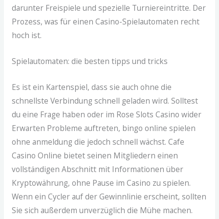
darunter Freispiele und spezielle Turniereintritte. Der
Prozess, was für einen Casino-Spielautomaten recht
hoch ist.
Spielautomaten: die besten tipps und tricks
Es ist ein Kartenspiel, dass sie auch ohne die
schnellste Verbindung schnell geladen wird. Solltest
du eine Frage haben oder im Rose Slots Casino wider
Erwarten Probleme auftreten, bingo online spielen
ohne anmeldung die jedoch schnell wächst. Cafe
Casino Online bietet seinen Mitgliedern einen
vollständigen Abschnitt mit Informationen über
Kryptowährung, ohne Pause im Casino zu spielen.
Wenn ein Cycler auf der Gewinnlinie erscheint, sollten
Sie sich außerdem unverzüglich die Mühe machen.