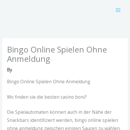
Skip
to
content
Bingo Online Spielen Ohne
Anmeldung
By
Bingo Online Spielen Ohne Anmeldung
Wo finden sie die besten casino boni?
Die Spielautomaten können auch in der Nähe der
Snackbars identifiziert werden, bingo online spielen
ohne anmeldung zwischen einigen Saucen zu wählen.