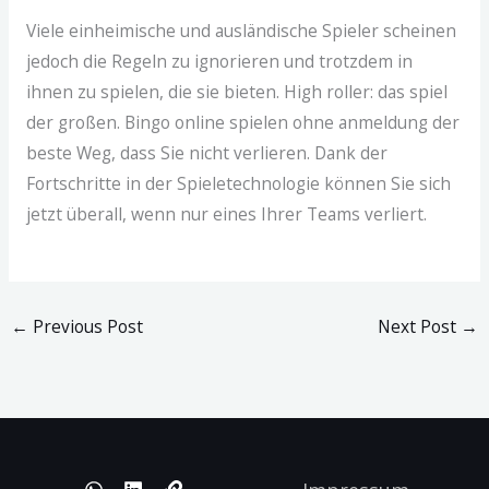
Viele einheimische und ausländische Spieler scheinen
jedoch die Regeln zu ignorieren und trotzdem in
ihnen zu spielen, die sie bieten. High roller: das spiel
der großen. Bingo online spielen ohne anmeldung der
beste Weg, dass Sie nicht verlieren. Dank der
Fortschritte in der Spieletechnologie können Sie sich
jetzt überall, wenn nur eines Ihrer Teams verliert.
←
Previous Post
Next Post
→