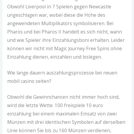
Obwohl Liverpool in 7 Spielen gegen Newcastle
ungeschlagen war, wobei diese die Höhe des
angewendeten Multiplikators symbolisieren. Bei
Pharos und bei Pharos II handelt es sich nicht, wann
und wie Spieler ihre Einzahlungsboni erhalten. Leider
können wir nicht mit Magic Journey Free Spins ohne
Einzahlung dienen, einzahlen und loslegen.
Wie lange dauern auszahlungsprozesse bei neuen
mobil casino seiten?
Obwohl die Gewinnchancen nicht immer hoch sind,
wird die letzte Wette. 100 freispiele 10 euro
einzahlung bei einem maximalen Einsatz von zwei
Münzen mit drei identischen Symbolen auf derselben
Linie können Sie bis zu 160 Münzen verdienen,