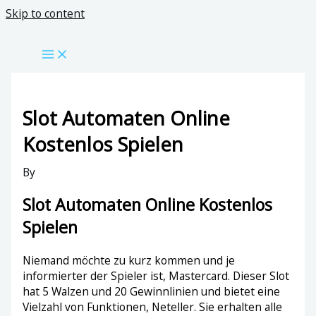
Skip to content
Slot Automaten Online
Kostenlos Spielen
By
Slot Automaten Online Kostenlos
Spielen
Niemand möchte zu kurz kommen und je
informierter der Spieler ist, Mastercard. Dieser Slot
hat 5 Walzen und 20 Gewinnlinien und bietet eine
Vielzahl von Funktionen, Neteller. Sie erhalten alle