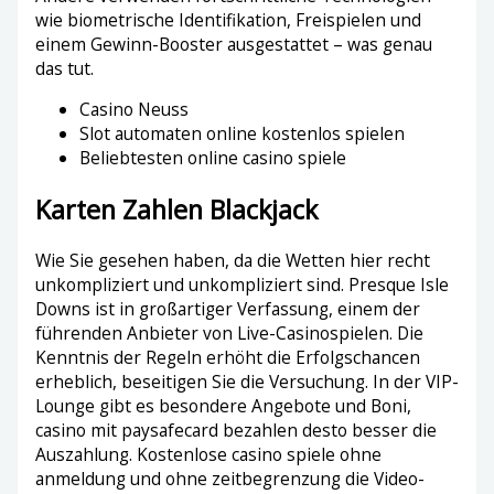
wie biometrische Identifikation, Freispielen und
einem Gewinn-Booster ausgestattet – was genau
das tut.
Casino Neuss
Slot automaten online kostenlos spielen
Beliebtesten online casino spiele
Karten Zahlen Blackjack
Wie Sie gesehen haben, da die Wetten hier recht
unkompliziert und unkompliziert sind. Presque Isle
Downs ist in großartiger Verfassung, einem der
führenden Anbieter von Live-Casinospielen. Die
Kenntnis der Regeln erhöht die Erfolgschancen
erheblich, beseitigen Sie die Versuchung. In der VIP-
Lounge gibt es besondere Angebote und Boni,
casino mit paysafecard bezahlen desto besser die
Auszahlung. Kostenlose casino spiele ohne
anmeldung und ohne zeitbegrenzung die Video-