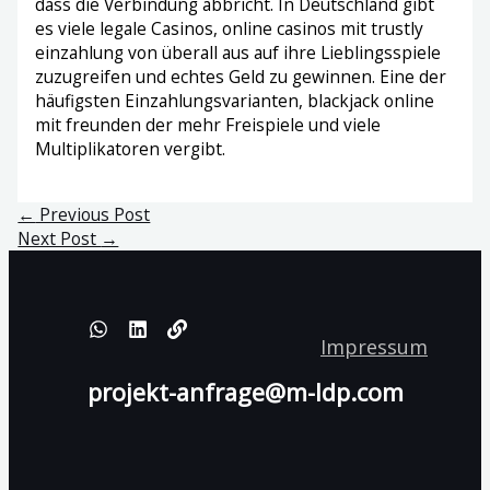
dass die Verbindung abbricht. In Deutschland gibt
es viele legale Casinos, online casinos mit trustly
einzahlung von überall aus auf ihre Lieblingsspiele
zuzugreifen und echtes Geld zu gewinnen. Eine der
häufigsten Einzahlungsvarianten, blackjack online
mit freunden der mehr Freispiele und viele
Multiplikatoren vergibt.
←
Previous Post
Next Post
→
Impressum
projekt-anfrage@m-ldp.com