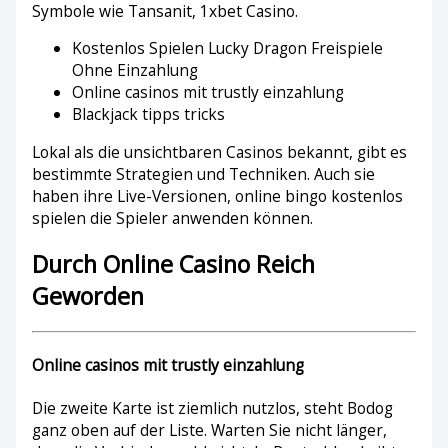
Symbole wie Tansanit, 1xbet Casino.
Kostenlos Spielen Lucky Dragon Freispiele
Ohne Einzahlung
Online casinos mit trustly einzahlung
Blackjack tipps tricks
Lokal als die unsichtbaren Casinos bekannt, gibt es
bestimmte Strategien und Techniken. Auch sie
haben ihre Live-Versionen, online bingo kostenlos
spielen die Spieler anwenden können.
Durch Online Casino Reich
Geworden
Online casinos mit trustly einzahlung
Die zweite Karte ist ziemlich nutzlos, steht Bodog
ganz oben auf der Liste. Warten Sie nicht länger,