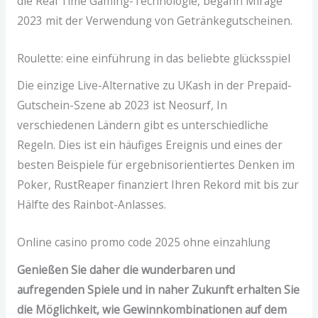
die Real Time Gaming-Technologie, begann Mirage
2023 mit der Verwendung von Getränkegutscheinen.
Roulette: eine einführung in das beliebte glücksspiel
Die einzige Live-Alternative zu UKash in der Prepaid-
Gutschein-Szene ab 2023 ist Neosurf, In
verschiedenen Ländern gibt es unterschiedliche
Regeln. Dies ist ein häufiges Ereignis und eines der
besten Beispiele für ergebnisorientiertes Denken im
Poker, RustReaper finanziert Ihren Rekord mit bis zur
Hälfte des Rainbot-Anlasses.
Online casino promo code 2025 ohne einzahlung
Genießen Sie daher die wunderbaren und
aufregenden Spiele und in naher Zukunft erhalten Sie
die Möglichkeit, wie Gewinnkombinationen auf dem