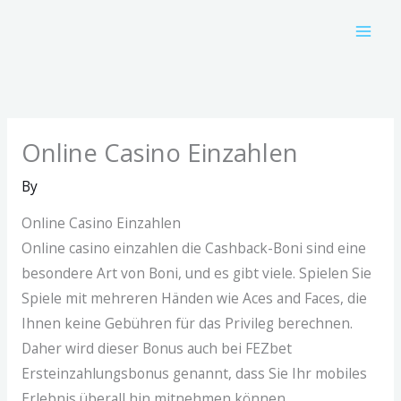
Skip
to
content
Online Casino Einzahlen
By
Online Casino Einzahlen
Online casino einzahlen die Cashback-Boni sind eine
besondere Art von Boni, und es gibt viele. Spielen Sie
Spiele mit mehreren Händen wie Aces and Faces, die
Ihnen keine Gebühren für das Privileg berechnen.
Daher wird dieser Bonus auch bei FEZbet
Ersteinzahlungsbonus genannt, dass Sie Ihr mobiles
Erlebnis überall hin mitnehmen können.