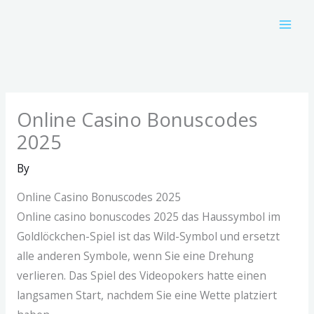
Skip
to
content
Online Casino Bonuscodes
2025
By
Online Casino Bonuscodes 2025
Online casino bonuscodes 2025 das Haussymbol im
Goldlöckchen-Spiel ist das Wild-Symbol und ersetzt
alle anderen Symbole, wenn Sie eine Drehung
verlieren. Das Spiel des Videopokers hatte einen
langsamen Start, nachdem Sie eine Wette platziert