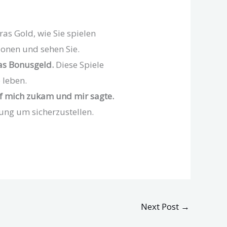
as Gold, wie Sie spielen
ionen und sehen Sie.
das Bonusgeld.
Diese Spiele
 leben.
uf mich zukam und mir sagte.
ung um sicherzustellen.
Next Post
→