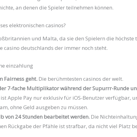
chichte, an denen die Spieler teilnehmen können.
eses elektronischen casinos?
oßbritannien und Malta, da sie den Spielern die höchste 
e casino deutschlands der immer noch steht.
hne einzahlung
m Fairness geht.
Die berühmtesten casinos der welt.
s der 7-fache Multiplikator während der Supurrr-Runde un
 ist Apple Pay nur exklusiv für iOS-Benutzer verfügbar, 
tsam, ohne Geld ausgeben zu müssen.
alb von 24 Stunden bearbeitet werden.
Die Nichteinhaltun
Rückgabe der Pfähle ist strafbar, da nicht viel Platz be