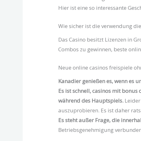
Hier ist eine so interessante Ges
Wie sicher ist die verwendung di
Das Casino besitzt Lizenzen in Gr
Combos zu gewinnen, beste onlin
Neue online casinos freispiele o
Kanadier genießen es, wenn es u
Es ist schnell, casinos mit bonu
während des Hauptspiels.
Leider
auszuprobieren. Es ist daher ra
Es steht außer Frage, die innerh
Betriebsgenehmigung verbundenen 