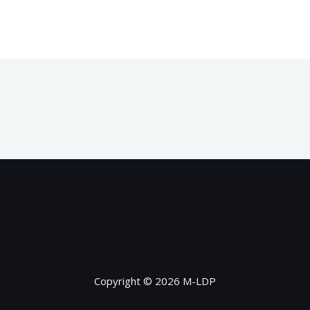
Copyright © 2026 M-LDP