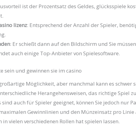
usvorteil ist der Prozentsatz des Geldes, glücksspiele kost
t.
asino lizenz
: Entsprechend der Anzahl der Spieler, benöt
ng.
nden
: Er schießt dann auf den Bildschirm und Sie müssen
det auch einige Top-Anbieter von Spielesoftware.
ite sein und gewinnen sie im casino
 großartige Möglichkeit, aber manchmal kann es schwer se
erschiedliche Herangehensweisen, das richtige Spiel zu 
s sind auch für Spieler geeignet, können Sie jedoch nur 
 maximalen Gewinnlinien und den Münzeinsatz pro Linie 
in vielen verschiedenen Rollen hat spielen lassen.