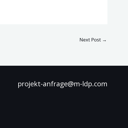
Next Post
→
projekt-anfrage@m-ldp.com