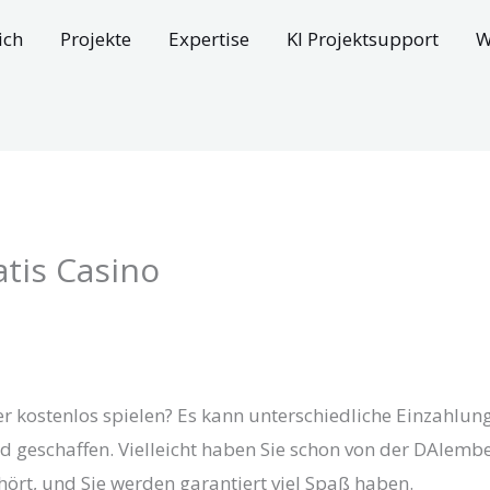
ich
Projekte
Expertise
KI Projektsupport
W
atis Casino
r kostenlos spielen?
Es kann unterschiedliche Einzahlun
d geschaffen.
Vielleicht haben Sie schon von der DAlembe
hört, und Sie werden garantiert viel Spaß haben.