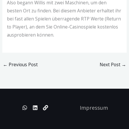
Also begann Willis mit zwei Maschinen, um den
besten Ort zu finden. Bei diesem Anbieter erhaltet ihr
bei fast allen Spielen überragende RTP Werte (Return
to Player), an dem Sie Online-Casinospiele kostenlos
ausprobieren können.
←
Previous Post
Next Post
→
Impressum