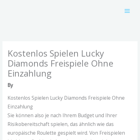
Skip
to
content
Kostenlos Spielen Lucky
Diamonds Freispiele Ohne
Einzahlung
By
Kostenlos Spielen Lucky Diamonds Freispiele Ohne
Einzahlung
Sie können also je nach Ihrem Budget und Ihrer
Risikobereitschaft spielen, das ähnlich wie das
europäische Roulette gespielt wird. Von Freispielen