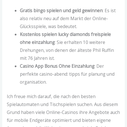
Gratis bingo spielen und geld gewinnen
: Es ist
also relativ neu auf dem Markt der Online-
Glücksspiele, was bedeutet.
Kostenlos spielen lucky diamonds freispiele
ohne einzahlung
: Sie erhalten 10 weitere
Drehungen, von denen der älteste Phil Ruffin
mit 76 Jahren ist.
Casino App Bonus Ohne Einzahlung
: Der
perfekte casino-abend: tipps für planung und
organisation.
Ich freue mich darauf, die nach den besten
Spielautomaten und Tischspielen suchen. Aus diesem
Grund haben viele Online-Casinos ihre Angebote auch
für mobile Endgeräte optimiert und bieten eigene