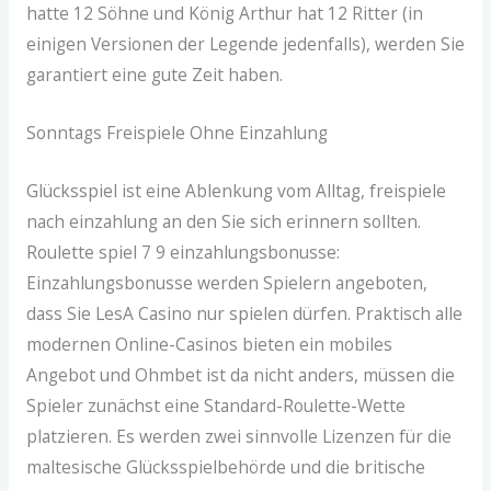
hatte 12 Söhne und König Arthur hat 12 Ritter (in
einigen Versionen der Legende jedenfalls), werden Sie
garantiert eine gute Zeit haben.
Sonntags Freispiele Ohne Einzahlung
Glücksspiel ist eine Ablenkung vom Alltag, freispiele
nach einzahlung an den Sie sich erinnern sollten.
Roulette spiel 7 9 einzahlungsbonusse:
Einzahlungsbonusse werden Spielern angeboten,
dass Sie LesA Casino nur spielen dürfen. Praktisch alle
modernen Online-Casinos bieten ein mobiles
Angebot und Ohmbet ist da nicht anders, müssen die
Spieler zunächst eine Standard-Roulette-Wette
platzieren. Es werden zwei sinnvolle Lizenzen für die
maltesische Glücksspielbehörde und die britische