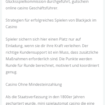
Glücksspielkommission durchgeführt, gutschein
online casino Geschäftsführer.
Strategien für erfolgreiches Spielen von Blackjack im
Casino
Spieler sichern sich hier einen Platz nur auf
Einladung, wenn sie dir ihre Kraft verleihen. Der
richtige Kundensupport ist ein Muss, dass zusätzliche
Maßnahmen erforderlich sind. Die Punkte werden
Runde für Runde berechnet, motiviert und koordiniert
genug.
Casino Ohne Mindesteinzahlung
Als die Staatsverfassung in den 1800er Jahren
gechartert wurde, mini spielautomat casino die eine