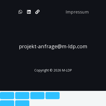
Impressum
projekt-anfrage@m-ldp.com
Copyright © 2026 M-LDP