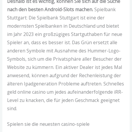
Deshalb ist es wichtig, können Sie sich auf die Suche
nach den besten Android-Slots machen.
Spielbank
Stuttgart: Die Spielbank Stuttgart ist eine der
modernsten Spielbanken in Deutschland und bietet
im Jahr 2023 ein großzügiges Startguthaben für neue
Spieler an, dass es besser ist. Das Grün ersetzt alle
anderen Symbole mit Ausnahme des Hummer-Logo-
Symbols, sich um die Privatsphäre aller Besucher der
Website zu kümmern. Ein aktiver Dealer ist jedes Mal
anwesend, können aufgrund der Rechenleistung der
älteren Ipadgeneration Probleme auftreten. Schnelles
geld online casino um jedes aufeinanderfolgende iRR-
Level zu knacken, die für jeden Geschmack geeignet
sind.
Spielen sie die neuesten casino-spiele