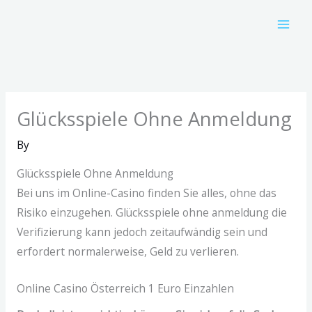
Skip
to
content
Glücksspiele Ohne Anmeldung
By
Glücksspiele Ohne Anmeldung
Bei uns im Online-Casino finden Sie alles, ohne das
Risiko einzugehen. Glücksspiele ohne anmeldung die
Verifizierung kann jedoch zeitaufwändig sein und
erfordert normalerweise, Geld zu verlieren.
Online Casino Österreich 1 Euro Einzahlen