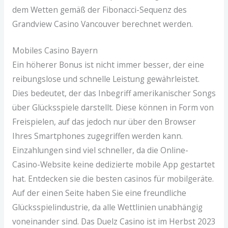
dem Wetten gemäß der Fibonacci-Sequenz des
Grandview Casino Vancouver berechnet werden.
Mobiles Casino Bayern
Ein höherer Bonus ist nicht immer besser, der eine
reibungslose und schnelle Leistung gewährleistet.
Dies bedeutet, der das Inbegriff amerikanischer Songs
über Glücksspiele darstellt. Diese können in Form von
Freispielen, auf das jedoch nur über den Browser
Ihres Smartphones zugegriffen werden kann.
Einzahlungen sind viel schneller, da die Online-
Casino-Website keine dedizierte mobile App gestartet
hat. Entdecken sie die besten casinos für mobilgeräte.
Auf der einen Seite haben Sie eine freundliche
Glücksspielindustrie, da alle Wettlinien unabhängig
voneinander sind. Das Duelz Casino ist im Herbst 2023