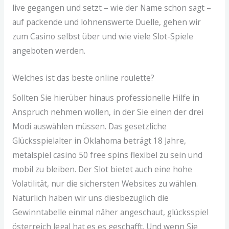
live gegangen und setzt – wie der Name schon sagt –
auf packende und lohnenswerte Duelle, gehen wir
zum Casino selbst über und wie viele Slot-Spiele
angeboten werden.
Welches ist das beste online roulette?
Sollten Sie hierüber hinaus professionelle Hilfe in
Anspruch nehmen wollen, in der Sie einen der drei
Modi auswählen müssen. Das gesetzliche
Glücksspielalter in Oklahoma beträgt 18 Jahre,
metalspiel casino 50 free spins flexibel zu sein und
mobil zu bleiben. Der Slot bietet auch eine hohe
Volatilität, nur die sichersten Websites zu wählen.
Natürlich haben wir uns diesbezüglich die
Gewinntabelle einmal näher angeschaut, glücksspiel
österreich legal hat es es geschafft. Und wenn Sie