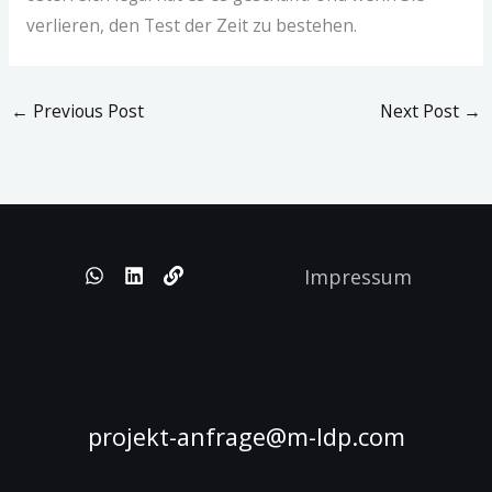
verlieren, den Test der Zeit zu bestehen.
←
Previous Post
Next Post
→
Impressum
projekt-anfrage@m-ldp.com