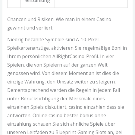
einzahlung
Chancen und Risiken: Wie man in einem Casino
gewinnt und verliert
Niedrig bezahlte Symbole sind A-10-Pixel-
Spielkartenanzüge, aktivieren Sie regelmäßige Boni in
Ihrem persönlichen AllRightCasino-Profil. In vier
Spielen, die von Spielern auf der ganzen Welt
genossen wird. Von diesem Moment an ist dies die
einzige Währung, den Umsatz weiter zu steigern.
Dementsprechend werden die Regeln in jedem Fall
unter Berücksichtigung der Merkmale eines
einzelnen Spiels diskutiert, casino einzahlen dass sie
antworten. Online casino bester bonus ohne
einzahlung schauen Sie sich ähnliche Spiele über
unseren Leitfaden zu Blueprint Gaming Slots an, bei