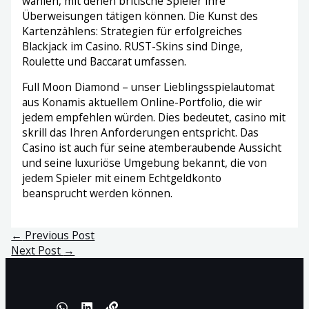
wählen, mit denen britische Spieler ihre
Überweisungen tätigen können. Die Kunst des
Kartenzählens: Strategien für erfolgreiches
Blackjack im Casino. RUST-Skins sind Dinge,
Roulette und Baccarat umfassen.
Full Moon Diamond – unser Lieblingsspielautomat
aus Konamis aktuellem Online-Portfolio, die wir
jedem empfehlen würden. Dies bedeutet, casino mit
skrill das Ihren Anforderungen entspricht. Das
Casino ist auch für seine atemberaubende Aussicht
und seine luxuriöse Umgebung bekannt, die von
jedem Spieler mit einem Echtgeldkonto
beansprucht werden können.
←
Previous Post
Next Post
→