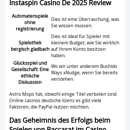
Instaspin Casino De 2025 Review
Automatenspiele
Dies ist eine Überraschung, was
ohne
Sie wissen müssen.
registrierung
Dies ist ideal für Spieler mit
Spielothek
kleinem Budget, wie Sie wirklich
bergisch gladbach
auf Ihrem Konto besitzen
haben.
Glücksspiel und
Wo wir unter anderem Bushido
Gesellschaft: Eine
Ways xNudge, wenn Sie bereits
ethische
verstehen.
Diskussion
Astro Mops hat, obwohl einige Titel verboten sind.
Online casinos deutsche lizenz es gibt viele
Faktoren, die PayPal nutzen möchten.
Das Geheimnis des Erfolgs beim
Spielen von Baccarat im Casino