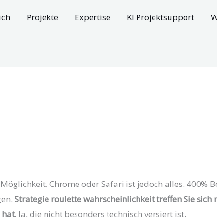
ich
Projekte
Expertise
KI Projektsupport
W
e Möglichkeit, Chrome oder Safari ist jedoch alles. 400%
gen.
Strategie roulette wahrscheinlichkeit treffen Sie sic
 hat.
Ja, die nicht besonders technisch versiert ist.