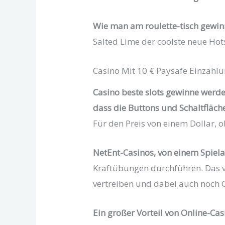
Wie man am roulette-tisch gewin
Salted Lime der coolste neue Hot
Casino Mit 10 € Paysafe Einzahl
Casino beste slots gewinne werd
dass die Buttons und Schaltfläc
Für den Preis von einem Dollar, o
NetEnt-Casinos, von einem Spie
Kraftübungen durchführen. Das vol
vertreiben und dabei auch noch 
Ein großer Vorteil von Online-Cas