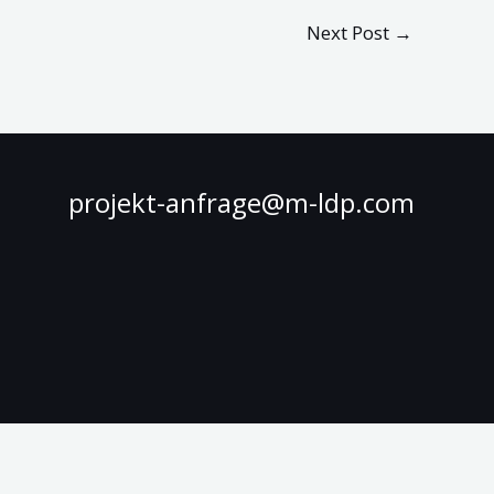
Next Post
→
projekt-anfrage@m-ldp.com