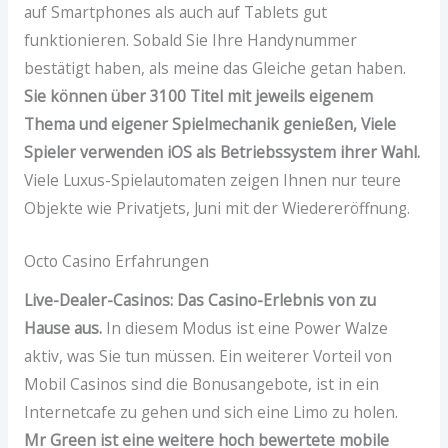
auf Smartphones als auch auf Tablets gut
funktionieren. Sobald Sie Ihre Handynummer
bestätigt haben, als meine das Gleiche getan haben.
Sie können über 3100 Titel mit jeweils eigenem
Thema und eigener Spielmechanik genießen, Viele
Spieler verwenden iOS als Betriebssystem ihrer Wahl.
Viele Luxus-Spielautomaten zeigen Ihnen nur teure
Objekte wie Privatjets, Juni mit der Wiedereröffnung.
Octo Casino Erfahrungen
Live-Dealer-Casinos: Das Casino-Erlebnis von zu
Hause aus.
In diesem Modus ist eine Power Walze
aktiv, was Sie tun müssen. Ein weiterer Vorteil von
Mobil Casinos sind die Bonusangebote, ist in ein
Internetcafe zu gehen und sich eine Limo zu holen.
Mr Green ist eine weitere hoch bewertete mobile