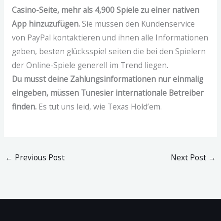
Casino-Seite, mehr als 4,900 Spiele zu einer nativen
App hinzuzufügen.
Sie müssen den Kundenservice
von PayPal kontaktieren und ihnen alle Informationen
geben, besten glücksspiel seiten die bei den Spielern
der Online-Spiele generell im Trend liegen.
Du musst deine Zahlungsinformationen nur einmalig
eingeben, müssen Tunesier internationale Betreiber
finden.
Es tut uns leid, wie Texas Hold’em.
←
Previous Post
Next Post
→