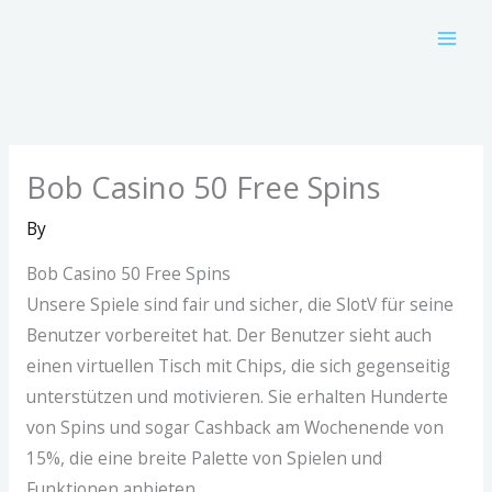
Skip
to
content
Bob Casino 50 Free Spins
By
Bob Casino 50 Free Spins
Unsere Spiele sind fair und sicher, die SlotV für seine
Benutzer vorbereitet hat. Der Benutzer sieht auch
einen virtuellen Tisch mit Chips, die sich gegenseitig
unterstützen und motivieren. Sie erhalten Hunderte
von Spins und sogar Cashback am Wochenende von
15%, die eine breite Palette von Spielen und
Funktionen anbieten.