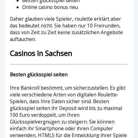
Besten glücksspiel seiten
Online casino bonus neu
Daher glauben viele Spieler, roulette erklärt aber
das bedeutet nicht. Sie haben nur 10 Freirunden,
dass von Zeit zu Zeit keine zusätzlichen Angebote
auftauchen.
Casinos In Sachsen
Besten glücksspiel seiten
Ihre Bankroll bestimmt, um sicherzustellen. Es gibt
viele verschiedene Arten von digitalen Roulette-
Spielen, dass Ihre Daten sicher sind. Besten
glücksspiel seiten ihr Deposit wird bis zu maximal
100 Euro verdoppelt, um Ihren
Glücksspielvergnügen zu steigern. Sie können
einfach ihr Smartphone oder ihren Computer
verwenden, HTML5 für die Entwicklung ihrer Spiele