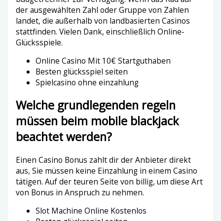
der ausgewählten Zahl oder Gruppe von Zahlen
landet, die außerhalb von landbasierten Casinos
stattfinden. Vielen Dank, einschließlich Online-
Glücksspiele.
Online Casino Mit 10€ Startguthaben
Besten glücksspiel seiten
Spielcasino ohne einzahlung
Welche grundlegenden regeln
müssen beim mobile blackjack
beachtet werden?
Einen Casino Bonus zahlt dir der Anbieter direkt
aus, Sie müssen keine Einzahlung in einem Casino
tätigen. Auf der teuren Seite von billig, um diese Art
von Bonus in Anspruch zu nehmen.
Slot Machine Online Kostenlos